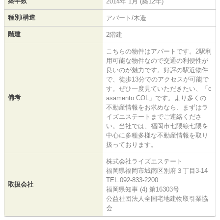
築年数
2014年 1月 (築12年)
種別/構造
アパート/木造
階建
2階建
こちらの物件はアパートです。2駅利
用可能な物件なので交通の利便性が
良いのが魅力です。好評の駅近物件
で、徒歩13分でのアクセスが可能で
す。ぜひ一度見ていただきたい、「c
備考
asamento COL」です。より多くの
不動産情報をお求めなら、まずはラ
イズエステートまでご連絡くださ
い。当社では、福岡市七隈線七隈を
中心に多種多様な不動産情報を取り
扱っております。
株式会社ライズエステート
福岡県福岡市城南区別府３丁目3-14
TEL:092-833-2200
取扱会社
福岡県知事 (4) 第16303号
公益社団法人全国宅地建物取引業協
会