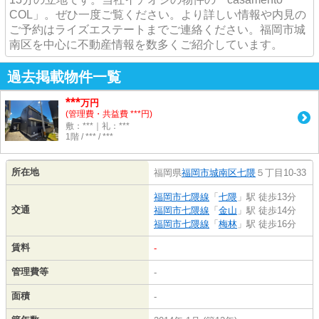
COL」。ぜひ一度ご覧ください。より詳しい情報や内見の
ご予約はライズエステートまでご連絡ください。福岡市城
南区を中心に不動産情報を数多くご紹介しています。
過去掲載物件一覧
***
万円
(管理費・共益費 ***円)
敷：***｜礼：***
1階 / *** / ***
所在地
福岡県
福岡市城南区
七隈
５丁目10-33
福岡市七隈線
「
七隈
」駅 徒歩13分
交通
福岡市七隈線
「
金山
」駅 徒歩14分
福岡市七隈線
「
梅林
」駅 徒歩16分
賃料
-
管理費等
-
面積
-