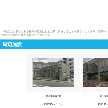
※地図上に表示される物件の位置は付近住所に所在することを表すものであり、実際の
物件所在地とは異なる場合がございます。
周辺施設
梅林(福岡県)
金山(
約1245m／16分
約1111