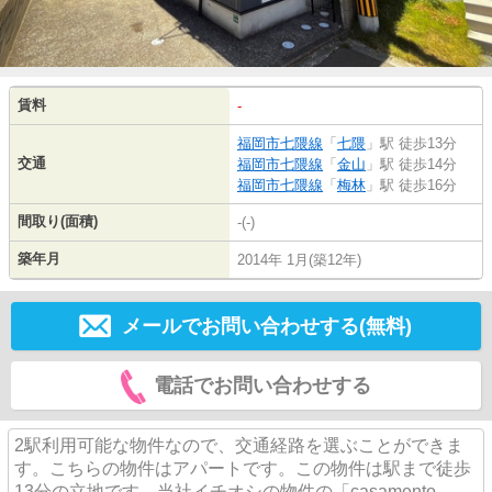
賃料
-
福岡市七隈線
「
七隈
」駅 徒歩13分
交通
福岡市七隈線
「
金山
」駅 徒歩14分
福岡市七隈線
「
梅林
」駅 徒歩16分
間取り(面積)
-(-)
築年月
2014年 1月(築12年)
メールでお問い合わせする(無料)
電話でお問い合わせする
2駅利用可能な物件なので、交通経路を選ぶことができま
す。こちらの物件はアパートです。この物件は駅まで徒歩
13分の立地です。当社イチオシの物件の「casamento