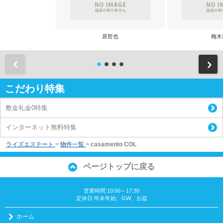
原哲也
梅木
前
こだわり特集
敷金礼金0特集
インターネット無料特集
ライズエステート
>
物件一覧
>
casamento COL
ページトップに戻る
営業時間:10:00～17:30
定休日:年末年始、GW、お盆
ホーム