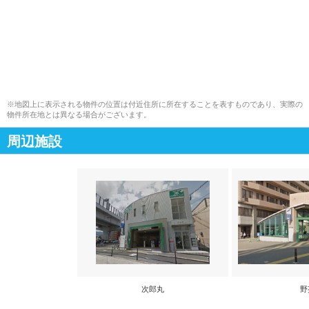
※地図上に表示される物件の位置は付近住所に所在することを表すものであり、実際の
物件所在地とは異なる場合がございます。
周辺施設
次郎丸
野