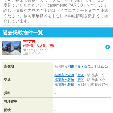
度見ていただきたい、「casamento PARCO」です。より
詳しい情報や内見のご予約はライズエステートまでご連絡
ください。福岡市早良区を中心に不動産情報を数多くご紹
介しています。
過去掲載物件一覧
***
万円
(管理費・共益費 ***円)
敷：***｜礼：***
1階 / *** / ***
所在地
福岡県
福岡市早良区
賀茂
１丁目21-17
福岡市七隈線
「
賀茂
」駅 徒歩11分
交通
福岡市七隈線
「
野芥
」駅 徒歩14分
福岡市七隈線
「
次郎丸
」駅 徒歩17分
賃料
-
管理費等
-
面積
-