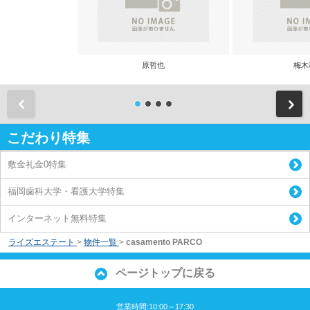
原哲也
梅木
前
こだわり特集
敷金礼金0特集
福岡歯科大学・看護大学特集
インターネット無料特集
ライズエステート
>
物件一覧
>
casamento PARCO
ページトップに戻る
営業時間:10:00～17:30