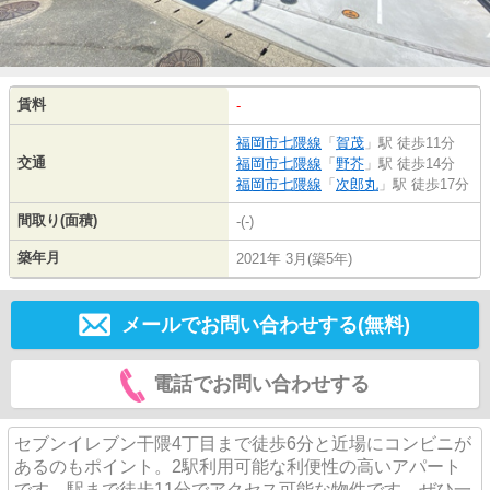
賃料
-
福岡市七隈線
「
賀茂
」駅 徒歩11分
交通
福岡市七隈線
「
野芥
」駅 徒歩14分
福岡市七隈線
「
次郎丸
」駅 徒歩17分
間取り(面積)
-(-)
築年月
2021年 3月(築5年)
メールでお問い合わせする(無料)
電話でお問い合わせする
セブンイレブン干隈4丁目まで徒歩6分と近場にコンビニが
あるのもポイント。2駅利用可能な利便性の高いアパート
です。駅まで徒歩11分でアクセス可能な物件です。ぜひ一