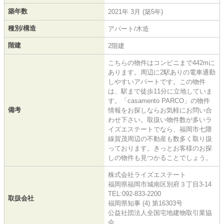
築年数
2021年 3月 (築5年)
種別/構造
アパート/木造
階建
2階建
こちらの物件はコンビニまで442mに
あります。周辺に2駅ありの電車通勤
しやすいアパートです。この物件
は、駅まで徒歩11分に立地していま
す。「casamento PARCO」の物件
備考
情報をお探しならお気軽にお問い合
わせ下さい。取扱い物件数が多いラ
イズエステートでなら、福岡市七隈
線賀茂周辺の不動産も数多く取り扱
っております。きっとお客様のお探
しの物件も見つかることでしょう。
株式会社ライズエステート
福岡県福岡市城南区別府３丁目3-14
TEL:092-833-2200
取扱会社
福岡県知事 (4) 第16303号
公益社団法人全国宅地建物取引業協
会