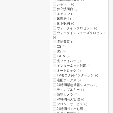
シャワー
(-)
独立洗面台
(-)
エアコン
(-)
床暖房
(-)
床下収納
(-)
ウォークインクロゼット
(-)
ウォークインシューズクロゼット
(-)
収納豊富
(-)
CS
(-)
BS
(-)
CATV
(-)
光ファイバー
(-)
インターネット対応
(-)
オートロック
(-)
TVモニタ付インターホン
(-)
宅配ボックス
(-)
24時間緊急通報システム
(-)
ディンプルキー
(-)
防犯カメラ
(-)
24時間有人管理
(-)
フロントサービス
(-)
24時間ゴミ出し可
(-)