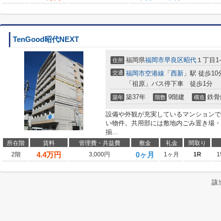
TenGood昭代NEXT
福岡県
福岡市早良区
昭代
１丁目1-
住所
交通
福岡市空港線
「
西新
」駅 徒歩10
「祖原」バス停下車 徒歩1分
築37年
9階建
鉄骨
築年
階数
構造
設備や外観が充実しているマンションで
い物件。共用部には敷地内ごみ置き場・
揃...
所在階
賃料
管理費・共益費
敷金
礼金
間取り
4.4
万円
0ヶ月
2階
3,000円
1ヶ月
1R
1
該