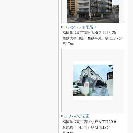
エンクレスト平尾Ⅱ
福岡県福岡市南区大楠２丁目3-25
西鉄大牟田線「西鉄平尾」駅 徒歩9分
築17年
スリム小戸公園
福岡県福岡市西区小戸３丁目29-9
筑肥線「下山門」駅 徒歩17分