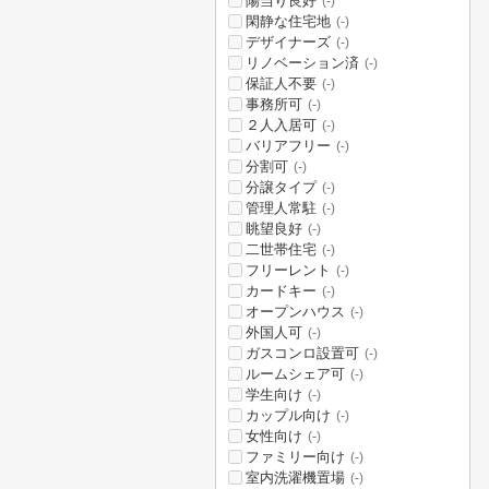
陽当り良好
(-)
閑静な住宅地
(-)
デザイナーズ
(-)
リノベーション済
(-)
保証人不要
(-)
事務所可
(-)
２人入居可
(-)
バリアフリー
(-)
分割可
(-)
分譲タイプ
(-)
管理人常駐
(-)
眺望良好
(-)
二世帯住宅
(-)
フリーレント
(-)
カードキー
(-)
オープンハウス
(-)
外国人可
(-)
ガスコンロ設置可
(-)
ルームシェア可
(-)
学生向け
(-)
カップル向け
(-)
女性向け
(-)
ファミリー向け
(-)
室内洗濯機置場
(-)