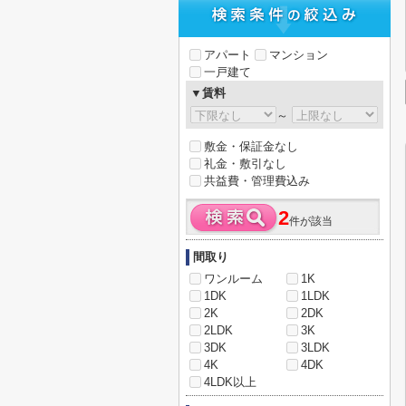
アパート
マンション
一戸建て
▼賃料
～
敷金・保証金なし
礼金・敷引なし
共益費・管理費込み
2
件が該当
間取り
ワンルーム
1K
1DK
1LDK
2K
2DK
2LDK
3K
3DK
3LDK
4K
4DK
4LDK以上