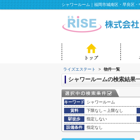
シャワールーム｜福岡市城南区・早良区・
ライズエステート
>
物件一覧
シャワールームの検索結果
キーワード
シャワールーム
賃料
下限なし～上限なし
駅徒歩
指定しない
設備条件
指定なし