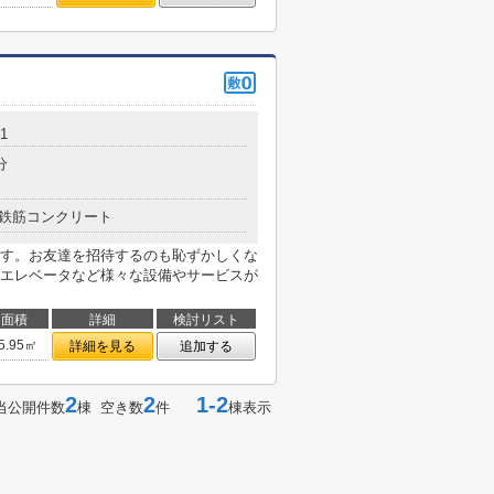
1
分
鉄筋コンクリート
す。お友達を招待するのも恥ずかしくな
エレベータなど様々な設備やサービスが
面積
詳細
検討リスト
5.95㎡
詳細を見る
追加する
2
2
1-2
当公開件数
棟 空き数
件
棟表示