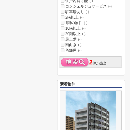
住戸内覧可能
(-)
コンシェルジュサービス
(-)
駐車場あり
(-)
2階以上
(-)
1階の物件
(-)
10階以上
(-)
20階以上
(-)
最上階
(-)
南向き
(-)
角部屋
(-)
2
件が該当
新着物件