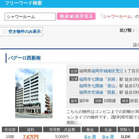
フリーワード検索
「シャワールーム」
並び順：
空き物件のみ表示
該
パグーロ西新南
福岡県
福岡市城南区
荒江
１丁目33
住所
交通
福岡市七隈線
「
別府
」駅 徒歩16
福岡市七隈線
「
茶山
」駅 徒歩17
福岡市空港線
「
西新
」駅 徒歩19
築5年
10階建
鉄筋
築年
階数
構造
こちらの物件はコンビニまでの距離が3
ョンタイプの物件です。2駅利用可能で
用部に...
所在階
賃料
管理費・共益費
敷金
礼金
間取り
7.6
万円
0ヶ月
0ヶ月
10階
5,000円
1LDK