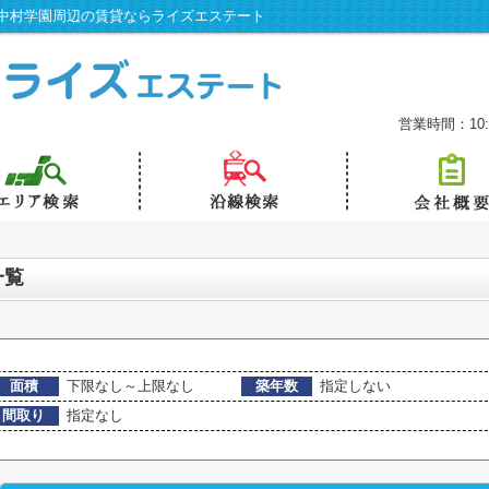
中村学園周辺の賃貸ならライズエステート
営業時間：10:0
一覧
面積
下限なし～上限なし
築年数
指定しない
間取り
指定なし