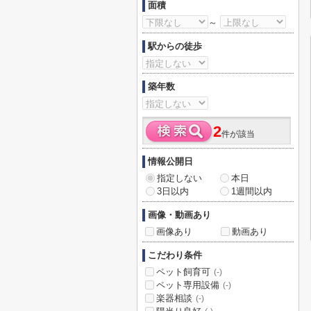
面積
～
駅からの徒歩
築年数
2
件が該当
情報公開日
指定しない
本日
3日以内
1週間以内
画像・動画あり
画像あり
動画あり
こだわり条件
ペット飼育可
(-)
ペット専用設備
(-)
楽器相談
(-)