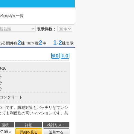
の検索結果一覧
表示件数：
2
2
1-2
当公開件数
棟 空き数
件
棟表示
-16
分
分
分
コンクリート
62mです。防犯対策もバッチリなマンシ
とても利便性の高いマンションです。共
面積
詳細
検討リスト
27.09㎡
詳細を見る
追加する