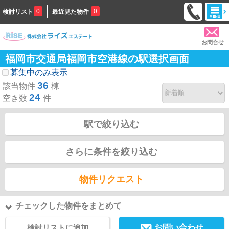
0
0
検討リスト
最近見た物件
お問合せ
福岡市交通局福岡市空港線の駅選択画面
募集中のみ表示
36
該当物件
棟
24
空き数
件
駅で絞り込む
さらに条件を絞り込む
物件リクエスト
チェックした物件をまとめて
検討リストに追加
お問い合わせ