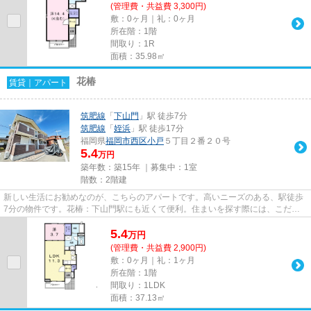
(管理費・共益費 3,300円)
敷：0ヶ月｜礼：0ヶ月
所在階：1階
間取り：1R
面積：35.98㎡
花椿
賃貸｜アパート
筑肥線
「
下山門
」駅 徒歩7分
筑肥線
「
姪浜
」駅 徒歩17分
福岡県
福岡市西区
小戸
５丁目２番２０号
5.4
万円
築年数：築15年 ｜募集中：
1室
階数：2階建
新しい生活にお勧めなのが、こちらのアパートです。高いニーズのある、駅徒歩
7分の物件です。花椿：下山門駅にも近くて便利。住まいを探す際には、こだわ
りたい条件があると思います。...
5.4
万
円
(管理費・共益費 2,900円)
敷：0ヶ月｜礼：1ヶ月
所在階：1階
間取り：1LDK
面積：37.13㎡