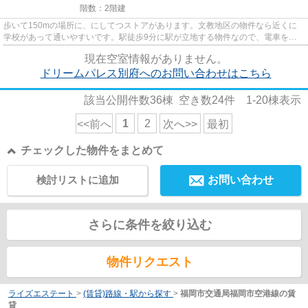
階数：2階建
歩いて150mの場所に、にしてつストアがあります。文教地区の物件なら近くに
学校があって通いやすいです。駅徒歩9分に駅が立地する物件なので、電車を多
く利用する方にとって便利です。...
現在空室情報がありません。
ドリームパレス別府へのお問い合わせはこちら
該当公開件数
36
棟 空き数
24
件
1-20
棟表示
1
2
<<前へ
次へ>>
最初
チェックした物件をまとめて
検討リストに追加
お問い合わせ
さらに条件を絞り込む
物件リクエスト
ライズエステート
>
(賃貸)路線・駅から探す
>
福岡市交通局福岡市空港線の賃
貸