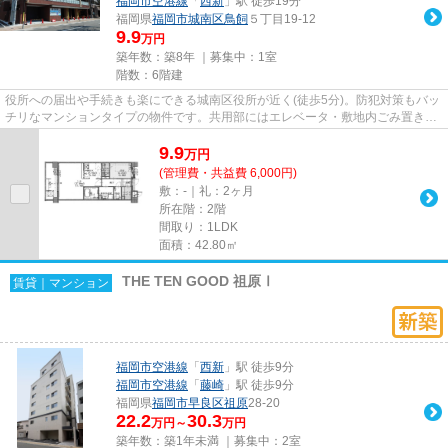
福岡市空港線
「
西新
」駅 徒歩19分
福岡県
福岡市城南区
鳥飼
５丁目19-12
9.9
万円
築年数：築8年 ｜募集中：
1室
階数：6階建
役所への届出や手続きも楽にできる城南区役所が近く(徒歩5分)。防犯対策もバッ
チリなマンションタイプの物件です。共用部にはエレベータ・敷地内ごみ置き場
などが備わっておりとても充...
9.9
万
円
(管理費・共益費 6,000円)
敷：-｜礼：2ヶ月
所在階：2階
間取り：1LDK
面積：42.80㎡
THE TEN GOOD 祖原Ⅰ
賃貸｜マンション
福岡市空港線
「
西新
」駅 徒歩9分
福岡市空港線
「
藤崎
」駅 徒歩9分
福岡県
福岡市早良区
祖原
28-20
22.2
30.3
万円～
万円
築年数：築1年未満 ｜募集中：
2室