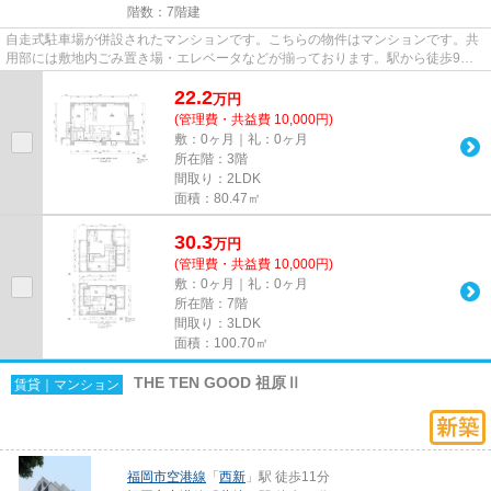
階数：7階建
自走式駐車場が併設されたマンションです。こちらの物件はマンションです。共
用部には敷地内ごみ置き場・エレベータなどが揃っております。駅から徒歩9分
の駅近マンションで、快適に通...
22.2
万
円
(管理費・共益費 10,000円)
敷：0ヶ月｜礼：0ヶ月
所在階：3階
間取り：2LDK
面積：80.47㎡
30.3
万
円
(管理費・共益費 10,000円)
敷：0ヶ月｜礼：0ヶ月
所在階：7階
間取り：3LDK
面積：100.70㎡
THE TEN GOOD 祖原Ⅱ
賃貸｜マンション
福岡市空港線
「
西新
」駅 徒歩11分