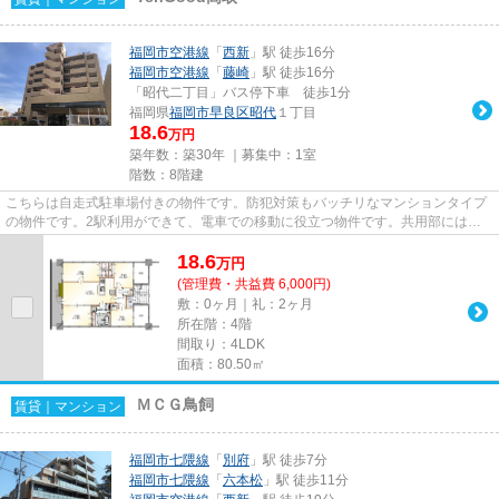
福岡市空港線
「
西新
」駅 徒歩16分
福岡市空港線
「
藤崎
」駅 徒歩16分
「昭代二丁目」バス停下車 徒歩1分
福岡県
福岡市早良区
昭代
１丁目
18.6
万円
築年数：築30年 ｜募集中：
1室
階数：8階建
こちらは自走式駐車場付きの物件です。防犯対策もバッチリなマンションタイプ
の物件です。2駅利用ができて、電車での移動に役立つ物件です。共用部にはエ
レベータ・敷地内ごみ置き場な...
18.6
万
円
(管理費・共益費 6,000円)
敷：0ヶ月｜礼：2ヶ月
所在階：4階
間取り：4LDK
面積：80.50㎡
ＭＣＧ鳥飼
賃貸｜マンション
福岡市七隈線
「
別府
」駅 徒歩7分
福岡市七隈線
「
六本松
」駅 徒歩11分