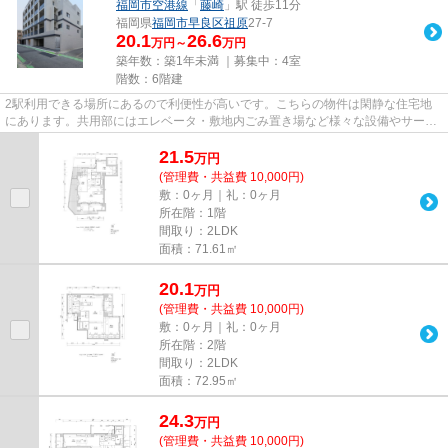
福岡市空港線
「
藤崎
」駅 徒歩11分
福岡県
福岡市早良区
祖原
27-7
20.1
26.6
万円～
万円
築年数：築1年未満 ｜募集中：
4室
階数：6階建
2駅利用できる場所にあるので利便性が高いです。こちらの物件は閑静な住宅地
にあります。共用部にはエレベータ・敷地内ごみ置き場など様々な設備やサービ
スが揃っているので便利です。...
21.5
万
円
(管理費・共益費 10,000円)
敷：0ヶ月｜礼：0ヶ月
所在階：1階
間取り：2LDK
面積：71.61㎡
20.1
万
円
(管理費・共益費 10,000円)
敷：0ヶ月｜礼：0ヶ月
所在階：2階
間取り：2LDK
面積：72.95㎡
24.3
万
円
(管理費・共益費 10,000円)