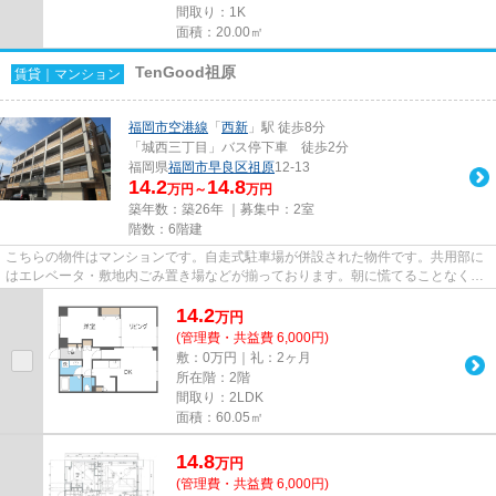
間取り：1K
面積：20.00㎡
TenGood祖原
賃貸｜マンション
福岡市空港線
「
西新
」駅 徒歩8分
「城西三丁目」バス停下車 徒歩2分
福岡県
福岡市早良区
祖原
12-13
14.2
14.8
万円～
万円
築年数：築26年 ｜募集中：
2室
階数：6階建
こちらの物件はマンションです。自走式駐車場が併設された物件です。共用部に
はエレベータ・敷地内ごみ置き場などが揃っております。朝に慌てることなく行
動するために駅から徒歩8分の...
14.2
万
円
(管理費・共益費 6,000円)
敷：0万円｜礼：2ヶ月
所在階：2階
間取り：2LDK
面積：60.05㎡
14.8
万
円
(管理費・共益費 6,000円)