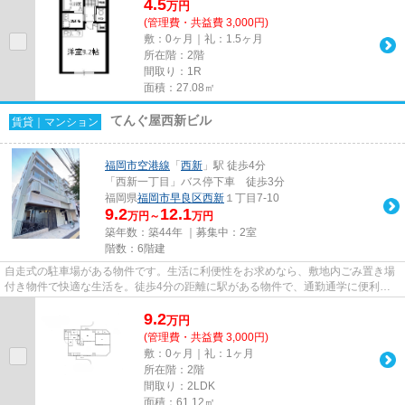
4.5
万
円
(管理費・共益費 3,000円)
敷：0ヶ月｜礼：1.5ヶ月
所在階：2階
間取り：1R
面積：27.08㎡
てんぐ屋西新ビル
賃貸｜マンション
福岡市空港線
「
西新
」駅 徒歩4分
「西新一丁目」バス停下車 徒歩3分
福岡県
福岡市早良区
西新
１丁目7-10
9.2
12.1
万円～
万円
築年数：築44年 ｜募集中：
2室
階数：6階建
自走式の駐車場がある物件です。生活に利便性をお求めなら、敷地内ごみ置き場
付き物件で快適な生活を。徒歩4分の距離に駅がある物件で、通勤通学に便利で
す。気になるイチオシ物件情報...
9.2
万
円
(管理費・共益費 3,000円)
敷：0ヶ月｜礼：1ヶ月
所在階：2階
間取り：2LDK
面積：61.12㎡