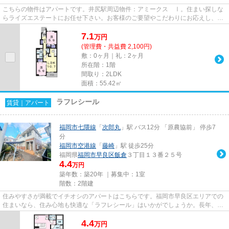
こちらの物件はアパートです。井尻駅周辺物件：アミークス Ⅰ。住まい探しな
らライズエステートにお任せ下さい。お客様のご要望やこだわりにお応えし、条
件に適した賃貸物件のご紹介を...
7.1
万
円
(管理費・共益費 2,100円)
敷：0ヶ月｜礼：2ヶ月
所在階：1階
間取り：2LDK
面積：55.42㎡
ラフレシール
賃貸｜アパート
福岡市七隈線
「
次郎丸
」駅 バス12分 「原農協前」 停歩7
分
福岡市空港線
「
藤崎
」駅 徒歩25分
福岡県
福岡市早良区
飯倉
３丁目１３番２５号
4.4
万円
築年数：築20年 ｜募集中：
1室
階数：2階建
住みやすさが満載でイチオシのアパートはこちらです。福岡市早良区エリアでの
住まいなら、住み心地も快適な「ラフレシール」はいかがでしょうか。長年、地
元で地域の住まいをご提供し...
4.4
万
円