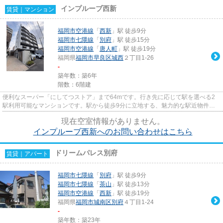
インプルーブ西新
賃貸｜マンション
福岡市空港線
「
西新
」駅 徒歩9分
福岡市七隈線
「
別府
」駅 徒歩15分
福岡市空港線
「
唐人町
」駅 徒歩19分
福岡県
福岡市早良区
城西
２丁目1-26
-
築年数：築6年
階数：6階建
便利なスーパー「にしてつストア」まで64mです。行き先に応じて駅を選べる2
駅利用可能なマンションです。駅から徒歩9分に立地する、魅力的な駅近物件で
す。こだわりポイント満載のイン...
現在空室情報がありません。
インプルーブ西新へのお問い合わせはこちら
ドリームパレス別府
賃貸｜アパート
福岡市七隈線
「
別府
」駅 徒歩9分
福岡市七隈線
「
茶山
」駅 徒歩13分
福岡市空港線
「
西新
」駅 徒歩19分
福岡県
福岡市城南区
別府
４丁目1-24
-
築年数：築23年