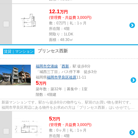
12.1
万
円
(管理費・共益費 3,000円)
敷：0万円｜礼：1ヶ月
所在階：4階
間取り：1LDK
面積：48.30㎡
プリンセス西新
賃貸｜マンション
福岡市空港線
「
西新
」駅 徒歩8分
「城西三丁目」バス停下車 徒歩3分
福岡県
福岡市早良区
祖原
11-11
5
万円
築年数：築32年 ｜募集中：
1室
階数：4階建
新築マンションです。駅から徒歩8分の物件なら、駅前のお買い物も便利です。
福岡市早良区周辺にある物件をお求めの方は「プリンセス西新」はいかがでしょ
うか。福岡市早良区エリアでこ...
5
万
円
(管理費・共益費 3,000円)
敷：0ヶ月｜礼：1ヶ月
所在階：4階