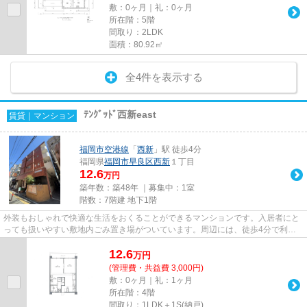
敷：0ヶ月｜礼：0ヶ月
所在階：5階
間取り：2LDK
面積：80.92㎡
全4件を表示する
ﾃﾝｸﾞｯﾄﾞ西新east
賃貸｜マンション
福岡市空港線
「
西新
」駅 徒歩4分
福岡県
福岡市早良区
西新
１丁目
12.6
万円
築年数：築48年 ｜募集中：
1室
階数：7階建 地下1階
外装もおしゃれで快適な生活をおくることができるマンションです。入居者にと
っても扱いやすい敷地内ごみ置き場がついています。周辺には、徒歩4分で利用
できる駅があります。西新駅周...
12.6
万
円
(管理費・共益費 3,000円)
敷：0ヶ月｜礼：1ヶ月
所在階：4階
間取り：1LDK＋1S(納戸)