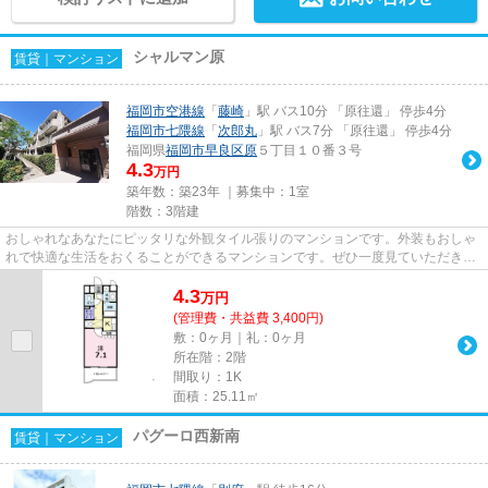
シャルマン原
賃貸｜マンション
福岡市空港線
「
藤崎
」駅 バス10分 「原往還」 停歩4分
福岡市七隈線
「
次郎丸
」駅 バス7分 「原往還」 停歩4分
福岡県
福岡市早良区
原
５丁目１０番３号
4.3
万円
築年数：築23年 ｜募集中：
1室
階数：3階建
おしゃれなあなたにピッタリな外観タイル張りのマンションです。外装もおしゃ
れで快適な生活をおくることができるマンションです。ぜひ一度見ていただきた
い、「シャルマン原」です。...
4.3
万
円
(管理費・共益費 3,400円)
敷：0ヶ月｜礼：0ヶ月
所在階：2階
間取り：1K
面積：25.11㎡
パグーロ西新南
賃貸｜マンション