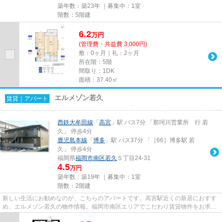
築年数：築23年 ｜募集中：
1室
階数：5階建
6.2
万
円
(管理費・共益費 3,000円)
敷：0ヶ月｜礼：2ヶ月
所在階：5階
間取り：1DK
面積：37.40㎡
エルメゾン若久
賃貸｜アパート
西鉄大牟田線
「
高宮
」駅 バス7分 「那珂川営業所 行 若
久」 停歩4分
鹿児島本線
「
博多
」駅 バス37分 「［66］博多駅 若
久」 停歩4分
福岡県
福岡市南区
若久
５丁目24-31
4.5
万円
築年数：築19年 ｜募集中：
1室
階数：2階建
新しい生活にお勧めなのが、こちらのアパートです。高宮駅近くの新居におすす
め、エルメゾン若久の物件情報。福岡市南区エリアでこだわり賃貸物件をお求め
なら高宮周辺はいかがでしょ...