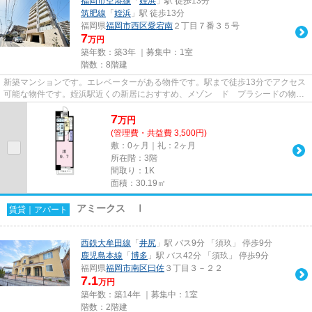
福岡市空港線
「
姪浜
」駅 徒歩13分
筑肥線
「
姪浜
」駅 徒歩13分
福岡県
福岡市西区
愛宕南
２丁目７番３５号
7
万円
築年数：築3年 ｜募集中：
1室
階数：8階建
新築マンションです。エレベーターがある物件です。駅まで徒歩13分でアクセス
可能な物件です。姪浜駅近くの新居におすすめ、メゾン ド プラシードの物件
情報。住まいは福岡市西区で...
7
万
円
(管理費・共益費 3,500円)
敷：0ヶ月｜礼：2ヶ月
所在階：3階
間取り：1K
面積：30.19㎡
アミークス Ⅰ
賃貸｜アパート
西鉄大牟田線
「
井尻
」駅 バス9分 「須玖」 停歩9分
鹿児島本線
「
博多
」駅 バス42分 「須玖」 停歩9分
福岡県
福岡市南区
曰佐
３丁目３－２２
7.1
万円
築年数：築14年 ｜募集中：
1室
階数：2階建