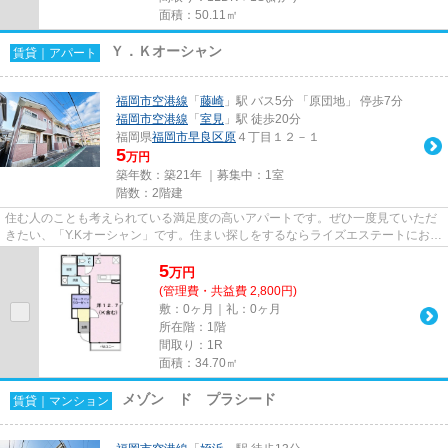
面積：50.11㎡
Ｙ．Ｋオーシャン
賃貸｜アパート
福岡市空港線
「
藤崎
」駅 バス5分 「原団地」 停歩7分
福岡市空港線
「
室見
」駅 徒歩20分
福岡県
福岡市早良区
原
４丁目１２－１
5
万円
築年数：築21年 ｜募集中：
1室
階数：2階建
住む人のことも考えられている満足度の高いアパートです。ぜひ一度見ていただ
きたい、「Y.Kオーシャン」です。住まい探しをするならライズエステートにお任
せ下さい。当社では、藤崎近...
5
万
円
(管理費・共益費 2,800円)
敷：0ヶ月｜礼：0ヶ月
所在階：1階
間取り：1R
面積：34.70㎡
メゾン ド プラシード
賃貸｜マンション