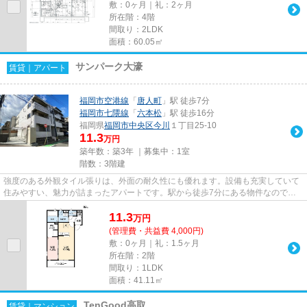
敷：0ヶ月｜礼：2ヶ月
所在階：4階
間取り：2LDK
面積：60.05㎡
サンパーク大濠
賃貸｜アパート
福岡市空港線
「
唐人町
」駅 徒歩7分
福岡市七隈線
「
六本松
」駅 徒歩16分
福岡県
福岡市中央区
今川
１丁目25-10
11.3
万円
築年数：築3年 ｜募集中：
1室
階数：3階建
強度のある外観タイル張りは、外面の耐久性にも優れます。設備も充実していて
住みやすい、魅力が詰まったアパートです。駅から徒歩7分にある物件なので、
電車利用が多い方にオススメで...
11.3
万
円
(管理費・共益費 4,000円)
敷：0ヶ月｜礼：1.5ヶ月
所在階：2階
間取り：1LDK
面積：41.11㎡
TenGood高取
賃貸｜マンション