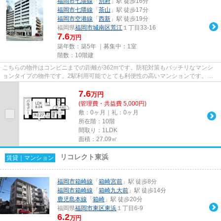
福岡市七隈線
「
別府
」駅 徒歩16分
福岡市七隈線
「
茶山
」駅 徒歩17分
福岡市空港線
「
西新
」駅 徒歩19分
福岡県
福岡市城南区
荒江
１丁目33-16
7.6
万円
築年数：築5年 ｜募集中：
1室
階数：10階建
こちらの物件はコンビニまでの距離が362mです。防犯対策もバッチリなマンシ
ョンタイプの物件です。2駅利用可能でとても利便性の高いマンションです。共
用部には敷地内ごみ置き場・エレ...
7.6
万
円
(管理費・共益費 5,000円)
敷：0ヶ月｜礼：0ヶ月
所在階：10階
間取り：1LDK
面積：27.09㎡
リコレクト東浜
賃貸｜マンション
福岡市箱崎線
「
箱崎宮前
」駅 徒歩8分
福岡市箱崎線
「
箱崎九大前
」駅 徒歩14分
鹿児島本線
「
箱崎
」駅 徒歩20分
福岡県
福岡市東区
東浜
１丁目6-9
6.2
万円