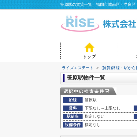
笹原駅の賃貸一覧｜福岡市城南区・早良区
ライズエステート
>
(賃貸)路線・駅から
笹原駅物件一覧
沿線
笹原駅
賃料
下限なし～上限なし
駅徒歩
指定しない
設備条件
指定なし