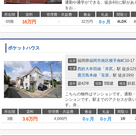
通勤や通学ができる、徒歩4分に駅があ
をお...
所在階
賃料
管理費・共益費
敷金
礼金
間取り
16
万円
0ヶ月
05階
-
32万円
4LDK
ポケットハウス
福岡県
福岡市南区
横手南町
10-17
住所
交通
西鉄大牟田線
「
井尻
」駅 徒歩12
鹿児島本線
「
笹原
」駅 徒歩19分
築42年
3階建
鉄筋
築年
階数
構造
こちらの物件はマンションです。通勤・
ンションです。駅までのアクセスが良い
す。井...
所在階
賃料
管理費・共益費
敷金
礼金
間取り
3.6
万円
0ヶ月
0ヶ月
3階
4,000円
1R