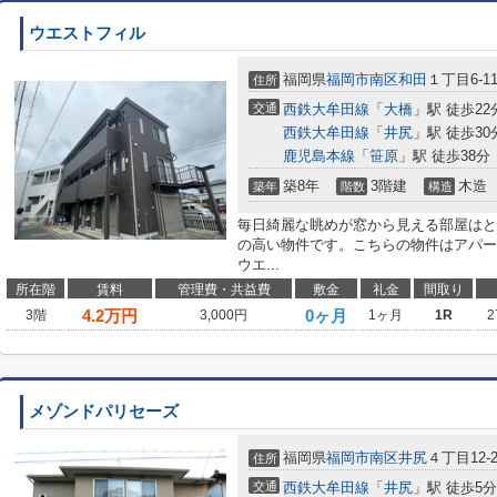
ウエストフィル
福岡県
福岡市南区
和田
１丁目6-1
住所
交通
西鉄大牟田線
「
大橋
」駅 徒歩22
西鉄大牟田線
「
井尻
」駅 徒歩30
鹿児島本線
「
笹原
」駅 徒歩38分
築8年
3階建
木造
築年
階数
構造
毎日綺麗な眺めが窓から見える部屋はと
の高い物件です。こちらの物件はアパー
ウエ...
所在階
賃料
管理費・共益費
敷金
礼金
間取り
4.2
万円
0ヶ月
3階
3,000円
1ヶ月
1R
2
メゾンドパリセーズ
福岡県
福岡市南区
井尻
４丁目12-2
住所
交通
西鉄大牟田線
「
井尻
」駅 徒歩5分