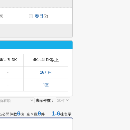
春日
(9)
(2)
3K～3LDK
4K～4LDK以上
-
16万円
-
1室
表示件数：
6
9
1-6
当公開件数
棟 空き数
件
棟表示