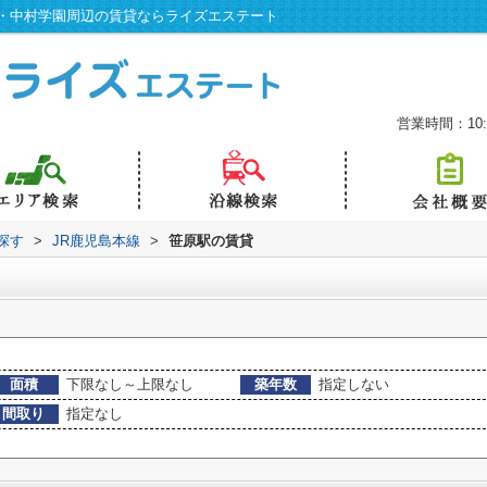
・中村学園周辺の賃貸ならライズエステート
営業時間：10:0
探す
>
JR鹿児島本線
>
笹原駅の賃貸
面積
下限なし～上限なし
築年数
指定しない
間取り
指定なし