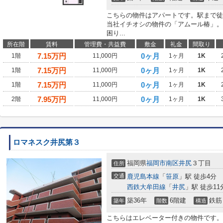
こちらの物件はアパートです。駅まで徒
当社イチオシの物件の「アムール椿」。
困り...
所在階
賃料
管理費・共益費
敷金
礼金
間取り
7.15
万円
0ヶ月
1階
11,000円
1ヶ月
1K
7.15
万円
0ヶ月
1階
11,000円
1ヶ月
1K
7.15
万円
0ヶ月
1階
11,000円
1ヶ月
1K
7.95
万円
0ヶ月
2階
11,000円
1ヶ月
1K
ロマネスク井尻第３
福岡県
福岡市南区
井尻
３丁目
住所
交通
鹿児島本線
「
笹原
」駅 徒歩4分
西鉄大牟田線
「
井尻
」駅 徒歩11
築36年
6階建
鉄筋
築年
階数
構造
こちらはエレベーター付きの物件です。