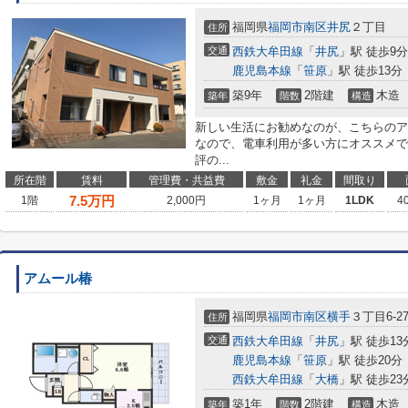
福岡県
福岡市南区
井尻
２丁目
住所
交通
西鉄大牟田線
「
井尻
」駅 徒歩9分
鹿児島本線
「
笹原
」駅 徒歩13分
築9年
2階建
木造
築年
階数
構造
新しい生活にお勧めなのが、こちらのア
なので、電車利用が多い方にオススメで
評の...
所在階
賃料
管理費・共益費
敷金
礼金
間取り
7.5
万円
1階
2,000円
1ヶ月
1ヶ月
1LDK
4
アムール椿
福岡県
福岡市南区
横手
３丁目6-2
住所
交通
西鉄大牟田線
「
井尻
」駅 徒歩13
鹿児島本線
「
笹原
」駅 徒歩20分
西鉄大牟田線
「
大橋
」駅 徒歩23
築1年
2階建
木造
築年
階数
構造