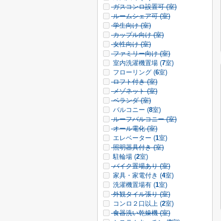
ガスコンロ設置可 (
室)
ルームシェア可 (
室)
学生向け (
室)
カップル向け (
室)
女性向け (
室)
ファミリー向け (
室)
室内洗濯機置場 (
7
室)
フローリング (
6
室)
ロフト付き (
室)
メゾネット (
室)
ベランダ (
室)
バルコニー (
8
室)
ルーフバルコニー (
室)
オール電化 (
室)
エレベーター (
1
室)
照明器具付き (
室)
駐輪場 (
2
室)
バイク置場あり (
室)
家具・家電付き (
4
室)
洗濯機置場有 (
1
室)
外観タイル張り (
室)
コンロ２口以上 (
2
室)
食器洗い乾燥機 (
室)