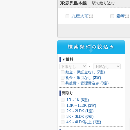
JR鹿児島本線
駅で絞り込む
九産大前
箱崎
(1)
(1)
▼賃料
～
敷金・保証金なし (
7
室)
礼金・敷引なし (
2
室)
共益費・管理費込み (
9
室)
間取り
1R～1K (
6
室)
1DK～1LDK (
1
室)
2K～2LDK (
1
室)
3K～3LDK (
0
室)
4K～4LDK以上 (
1
室)