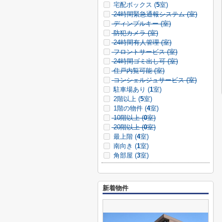
宅配ボックス (
5
室)
24時間緊急通報システム (
室)
ディンプルキー (
室)
防犯カメラ (
室)
24時間有人管理 (
室)
フロントサービス (
室)
24時間ゴミ出し可 (
室)
住戸内覧可能 (
室)
コンシェルジュサービス (
室)
駐車場あり (
1
室)
2階以上 (
5
室)
1階の物件 (
4
室)
10階以上 (
0
室)
20階以上 (
0
室)
最上階 (
4
室)
南向き (
1
室)
角部屋 (
3
室)
新着物件