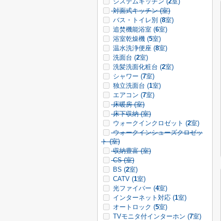
システムキッチン (
2
室)
対面式キッチン (
室)
バス・トイレ別 (
8
室)
追焚機能浴室 (
6
室)
浴室乾燥機 (
5
室)
温水洗浄便座 (
8
室)
洗面台 (
2
室)
洗髪洗面化粧台 (
2
室)
シャワー (
7
室)
独立洗面台 (
1
室)
エアコン (
7
室)
床暖房 (
室)
床下収納 (
室)
ウォークインクロゼット (
2
室)
ウォークインシューズクロゼッ
ト (
室)
収納豊富 (
室)
CS (
室)
BS (
2
室)
CATV (
1
室)
光ファイバー (
4
室)
インターネット対応 (
1
室)
オートロック (
5
室)
TVモニタ付インターホン (
7
室)