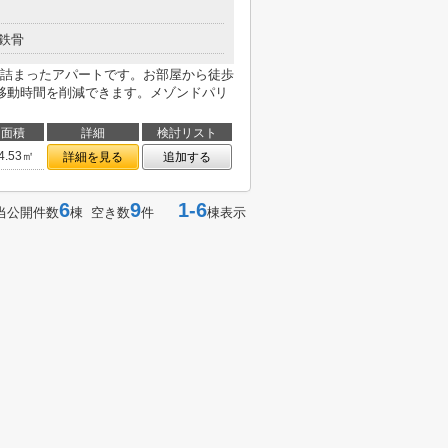
鉄骨
詰まったアパートです。お部屋から徒歩
移動時間を削減できます。メゾンドパリ
面積
詳細
検討リスト
4.53㎡
詳細を見る
追加する
6
9
1-6
当公開件数
棟 空き数
件
棟表示