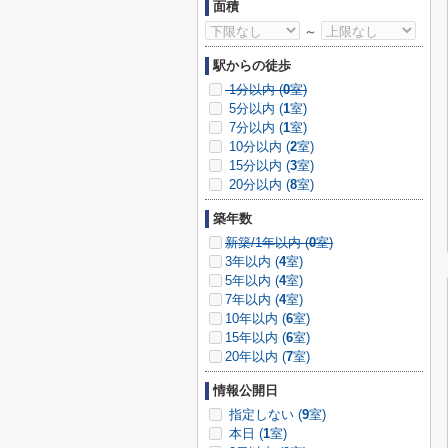
面積
～
駅からの徒歩
1分以内 (
0
室)
5分以内 (
1
室)
7分以内 (
1
室)
10分以内 (
2
室)
15分以内 (
3
室)
20分以内 (
8
室)
築年数
新築/1年以内 (
0
室)
3年以内 (
4
室)
5年以内 (
4
室)
7年以内 (
4
室)
10年以内 (
6
室)
15年以内 (
6
室)
20年以内 (
7
室)
情報公開日
指定しない (
9
室)
本日 (
1
室)