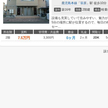
鹿児島本線
「
笹原
」駅 徒歩10分
築16年
2階建
軽量
築年
階数
構造
設備も充実していて住みやすい、魅力が
5分の場所に駅が位置するので、毎日の
セー...
所在階
賃料
管理費・共益費
敷金
礼金
間取り
7.5
万円
0ヶ月
2階
3,300円
2ヶ月
2DK
5
該