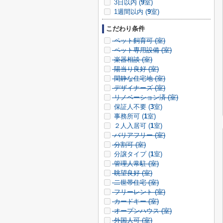
3日以内 (
9
室)
1週間以内 (
9
室)
こだわり条件
ペット飼育可 (
室)
ペット専用設備 (
室)
楽器相談 (
室)
陽当り良好 (
室)
閑静な住宅地 (
室)
デザイナーズ (
室)
リノベーション済 (
室)
保証人不要 (
3
室)
事務所可 (
1
室)
２人入居可 (
1
室)
バリアフリー (
室)
分割可 (
室)
分譲タイプ (
1
室)
管理人常駐 (
室)
眺望良好 (
室)
二世帯住宅 (
室)
フリーレント (
室)
カードキー (
室)
オープンハウス (
室)
外国人可 (
室)