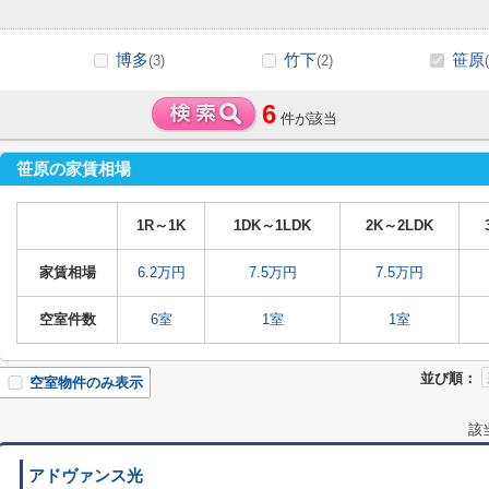
博多
竹下
笹原
(3)
(2)
6
件が該当
笹原の家賃相場
1R～1K
1DK～1LDK
2K～2LDK
家賃相場
6.2万円
7.5万円
7.5万円
空室件数
6室
1室
1室
並び順：
空室物件のみ表示
該
アドヴァンス光