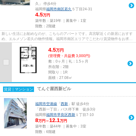
久」 停歩4分
福岡県
福岡市南区
若久
５丁目24-31
4.5
万円
築年数：築19年 ｜募集中：
1室
階数：2階建
新しい生活にお勧めなのが、こちらのアパートです。高宮駅近くの新居におすす
め、エルメゾン若久の物件情報。福岡市南区エリアでこだわり賃貸物件をお求め
なら高宮周辺はいかがでしょ...
4.5
万
円
(管理費・共益費 3,000円)
敷：0ヶ月｜礼：1.5ヶ月
所在階：2階
間取り：1R
面積：27.08㎡
てんぐ屋西新ビル
賃貸｜マンション
福岡市空港線
「
西新
」駅 徒歩4分
「西新一丁目」バス停下車 徒歩3分
福岡県
福岡市早良区
西新
１丁目7-10
8
12.1
万円～
万円
築年数：築44年 ｜募集中：
3室
階数：6階建