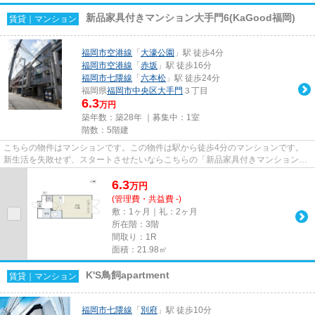
新品家具付きマンション大手門6(KaGood福岡)
賃貸｜マンション
福岡市空港線
「
大濠公園
」駅 徒歩4分
福岡市空港線
「
赤坂
」駅 徒歩16分
福岡市七隈線
「
六本松
」駅 徒歩24分
福岡県
福岡市中央区
大手門
３丁目
6.3
万円
築年数：築28年 ｜募集中：
1室
階数：5階建
こちらの物件はマンションです。この物件は駅から徒歩4分のマンションです。
新生活を失敗せず、スタートさせたいならこちらの「新品家具付きマンション大
手門6(KaGood福岡)」はいかが...
6.3
万
円
(管理費・共益費 -)
敷：1ヶ月｜礼：2ヶ月
所在階：3階
間取り：1R
面積：21.98㎡
K'S鳥飼apartment
賃貸｜マンション
福岡市七隈線
「
別府
」駅 徒歩10分