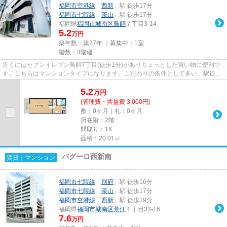
福岡市空港線
「
西新
」駅 徒歩17分
福岡市七隈線
「
茶山
」駅 徒歩17分
福岡県
福岡市城南区
鳥飼
７丁目3-14
5.2
万円
築年数：築27年 ｜募集中：
1室
階数：3階建
近くにはセブンイレブン鳥飼7丁目(徒歩1分)がありちょっとした買い物に便利で
す。こちらはマンションタイプになります。こだわりの条件として多い、駅徒歩
10分の物件です。気になるイ...
5.2
万
円
(管理費・共益費 3,000円)
敷：0ヶ月｜礼：0ヶ月
所在階：2階
間取り：1K
面積：20.01㎡
パグーロ西新南
賃貸｜マンション
福岡市七隈線
「
別府
」駅 徒歩16分
福岡市七隈線
「
茶山
」駅 徒歩17分
福岡市空港線
「
西新
」駅 徒歩19分
福岡県
福岡市城南区
荒江
１丁目33-16
7.6
万円