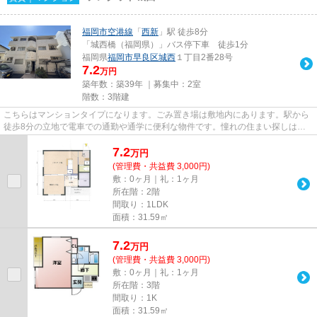
福岡市空港線
「
西新
」駅 徒歩8分
「城西橋（福岡県）」バス停下車 徒歩1分
福岡県
福岡市早良区
城西
１丁目2番28号
7.2
万円
築年数：築39年 ｜募集中：
2室
階数：3階建
こちらはマンションタイプになります。ごみ置き場は敷地内にあります。駅から
徒歩8分の立地で電車での通勤や通学に便利な物件です。憧れの住まい探しは、
その土地で長年培ってきたプロ...
7.2
万
円
(管理費・共益費 3,000円)
敷：0ヶ月｜礼：1ヶ月
所在階：2階
間取り：1LDK
面積：31.59㎡
7.2
万
円
(管理費・共益費 3,000円)
敷：0ヶ月｜礼：1ヶ月
所在階：3階
間取り：1K
面積：31.59㎡