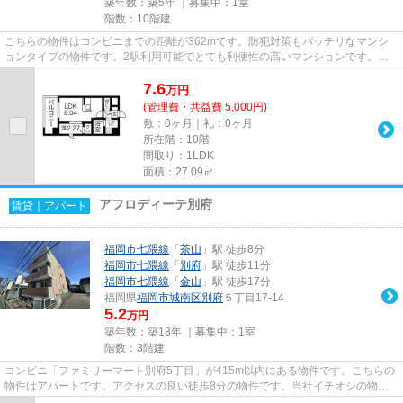
築年数：築5年 ｜募集中：
1室
階数：10階建
こちらの物件はコンビニまでの距離が362mです。防犯対策もバッチリなマンシ
ョンタイプの物件です。2駅利用可能でとても利便性の高いマンションです。共
用部には敷地内ごみ置き場・エレ...
7.6
万
円
(管理費・共益費 5,000円)
敷：0ヶ月｜礼：0ヶ月
所在階：10階
間取り：1LDK
面積：27.09㎡
アフロディーテ別府
賃貸｜アパート
福岡市七隈線
「
茶山
」駅 徒歩8分
福岡市七隈線
「
別府
」駅 徒歩11分
福岡市七隈線
「
金山
」駅 徒歩17分
福岡県
福岡市城南区
別府
５丁目17-14
5.2
万円
築年数：築18年 ｜募集中：
1室
階数：3階建
コンビニ「ファミリーマート別府5丁目」が415m以内にある物件です。こちらの
物件はアパートです。アクセスの良い徒歩8分の物件です。当社イチオシの物件
の「アフロディーテ別府」。ぜ...