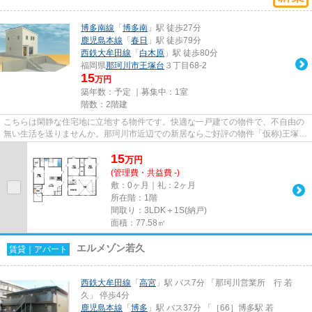
博多南線
「
博多南
」駅 徒歩27分
鹿児島本線
「
春日
」駅 徒歩79分
西鉄大牟田線
「
白木原
」駅 徒歩80分
福岡県
那珂川市
王塚台
３丁目68-2
15
万円
築年数：予定 ｜募集中：
1室
階数：2階建
こちらは閑静な住宅地に立地する物件です。快適な一戸建ての物件で、不自由の
無い生活を送りませんか。那珂川市近辺での新居ならご好評の物件「仮称)王塚台
3丁目貸家」はいかがでしょ...
15
万
円
(管理費・共益費 -)
敷：0ヶ月｜礼：2ヶ月
所在階：1階
間取り：3LDK＋1S(納戸)
面積：77.58㎡
エルメゾン若久
賃貸｜アパート
西鉄大牟田線
「
高宮
」駅 バス7分 「那珂川営業所 行 若
久」 停歩4分
鹿児島本線
「
博多
」駅 バス37分 「［66］博多駅 若