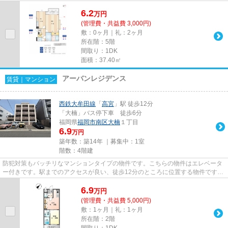
6.2
万
円
(管理費・共益費 3,000円)
敷：0ヶ月｜礼：2ヶ月
所在階：5階
間取り：1DK
面積：37.40㎡
アーバンレジデンス
賃貸｜マンション
西鉄大牟田線
「
高宮
」駅 徒歩12分
「大楠」バス停下車 徒歩6分
福岡県
福岡市南区
大楠
１丁目
6.9
万円
築年数：築14年 ｜募集中：
1室
階数：4階建
防犯対策もバッチリなマンションタイプの物件です。こちらの物件はエレベータ
ー付きです。駅までのアクセスが良い、徒歩12分のところに位置する物件です。
新着情報：アーバンレジデン...
6.9
万
円
(管理費・共益費 5,000円)
敷：1ヶ月｜礼：1ヶ月
所在階：2階
間取り：1DK