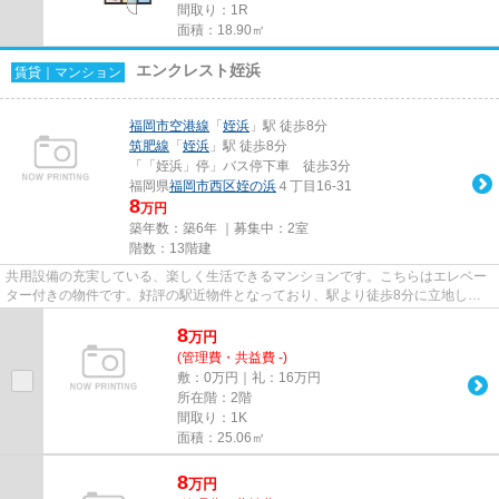
間取り：1R
面積：18.90㎡
エンクレスト姪浜
賃貸｜マンション
福岡市空港線
「
姪浜
」駅 徒歩8分
筑肥線
「
姪浜
」駅 徒歩8分
「「姪浜」停」バス停下車 徒歩3分
福岡県
福岡市西区
姪の浜
４丁目16-31
8
万円
築年数：築6年 ｜募集中：
2室
階数：13階建
共用設備の充実している、楽しく生活できるマンションです。こちらはエレベー
ター付きの物件です。好評の駅近物件となっており、駅より徒歩8分に立地して
います。姪浜駅周辺物件：エン...
8
万
円
(管理費・共益費 -)
敷：0万円｜礼：16万円
所在階：2階
間取り：1K
面積：25.06㎡
8
万
円