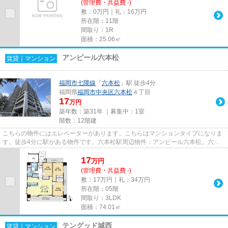
(管理費・共益費 -)
敷：0万円｜礼：16万円
所在階：11階
間取り：1R
面積：25.06㎡
アンピール六本松
賃貸｜マンション
福岡市七隈線
「
六本松
」駅 徒歩4分
福岡県
福岡市中央区
六本松
４丁目
17
万円
築年数：築31年 ｜募集中：
1室
階数：12階建
こちらの物件にはエレベーターがあります。こちらはマンションタイプになりま
す。徒歩4分に駅がある物件です。六本松駅周辺物件：アンピール六本松。六本
松周辺での住まい探しをライズ...
17
万
円
(管理費・共益費 -)
敷：17万円｜礼：34万円
所在階：05階
間取り：3LDK
面積：74.01㎡
テングッド城西
賃貸｜マンション