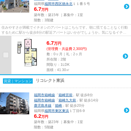
福岡県
福岡市西区
徳永北
１１番５号
6.7
万円
築年数：築15年 ｜募集中：
1室
階数：3階建
住みやすさが満載でイチオシのアパートはこちらです。朝に慌てることなく行動
するために駅から徒歩8分の駅近アパートはいかがでしょうか。気になるイチオ
シ物件情報：「アンジュメゾン...
6.7
万
円
(管理費・共益費 2,300円)
敷：0ヶ月｜礼：2ヶ月
所在階：2階
間取り：1LDK
面積：41.30㎡
リコレクト東浜
賃貸｜マンション
福岡市箱崎線
「
箱崎宮前
」駅 徒歩8分
福岡市箱崎線
「
箱崎九大前
」駅 徒歩14分
鹿児島本線
「
箱崎
」駅 徒歩20分
福岡県
福岡市東区
東浜
１丁目6-9
6.2
万円
築年数：築23年 ｜募集中：
1室
階数：5階建