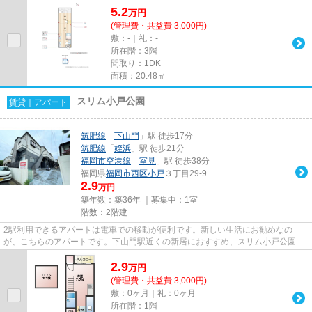
5.2
万
円
(管理費・共益費 3,000円)
敷：-｜礼：-
所在階：3階
間取り：1DK
面積：20.48㎡
スリム小戸公園
賃貸｜アパート
筑肥線
「
下山門
」駅 徒歩17分
筑肥線
「
姪浜
」駅 徒歩21分
福岡市空港線
「
室見
」駅 徒歩38分
福岡県
福岡市西区
小戸
３丁目29-9
2.9
万円
築年数：築36年 ｜募集中：
1室
階数：2階建
2駅利用できるアパートは電車での移動が便利です。新しい生活にお勧めなの
が、こちらのアパートです。下山門駅近くの新居におすすめ、スリム小戸公園の
物件情報。ライズエステートで物...
2.9
万
円
(管理費・共益費 3,000円)
敷：0ヶ月｜礼：0ヶ月
所在階：1階