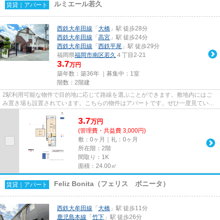
ルミエール若久
賃貸｜アパート
西鉄大牟田線
「
大橋
」駅 徒歩28分
西鉄大牟田線
「
高宮
」駅 徒歩24分
西鉄大牟田線
「
西鉄平尾
」駅 徒歩29分
福岡県
福岡市南区
若久
４丁目2-21
3.7
万円
築年数：築36年 ｜募集中：
1室
階数：2階建
2駅利用可能な物件で目的地に応じて路線を選ぶことができます。敷地内にはご
み置き場も設置されています。こちらの物件はアパートです。ぜひ一度見ていた
だきたい、「ルミエール若久」...
3.7
万
円
(管理費・共益費 3,000円)
敷：0ヶ月｜礼：0ヶ月
所在階：2階
間取り：1K
面積：24.00㎡
Feliz Bonita（フェリス ボニータ）
賃貸｜アパート
西鉄大牟田線
「
大橋
」駅 徒歩11分
鹿児島本線
「
竹下
」駅 徒歩26分