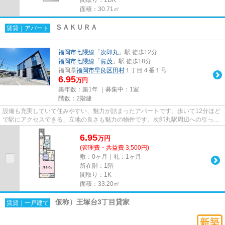
面積：30.71㎡
ＳＡＫＵＲＡ
賃貸｜アパート
福岡市七隈線
「
次郎丸
」駅 徒歩12分
福岡市七隈線
「
賀茂
」駅 徒歩18分
福岡県
福岡市早良区
田村
１丁目４番１号
6.95
万円
築年数：築1年 ｜募集中：
1室
階数：2階建
設備も充実していて住みやすい、魅力が詰まったアパートです。歩いて12分ほど
で駅にアクセスできる、立地の良さも魅力の物件です。次郎丸駅周辺への引っ越
しをお考えなら「SAKURA」。...
6.95
万
円
(管理費・共益費 3,500円)
敷：0ヶ月｜礼：1ヶ月
所在階：1階
間取り：1K
面積：33.20㎡
仮称）王塚台3丁目貸家
賃貸｜一戸建て