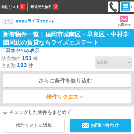
0
0
検討リスト
最近見た物件
お問合せ
新着物件一覧｜福岡市城南区・早良区・中村学
園周辺の賃貸ならライズエステート
募集中のみ表示
153
該当物件
棟
193
空き数
件
さらに条件を絞り込む
物件リクエスト
チェックした物件をまとめて
検討リストに追加
お問い合わせ