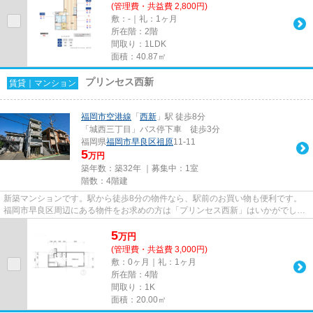
(管理費・共益費 2,800円)
敷：-｜礼：1ヶ月
所在階：2階
間取り：1LDK
面積：40.87㎡
プリンセス西新
賃貸｜マンション
福岡市空港線
「
西新
」駅 徒歩8分
「城西三丁目」バス停下車 徒歩3分
福岡県
福岡市早良区
祖原
11-11
5
万円
築年数：築32年 ｜募集中：
1室
階数：4階建
新築マンションです。駅から徒歩8分の物件なら、駅前のお買い物も便利です。
福岡市早良区周辺にある物件をお求めの方は「プリンセス西新」はいかがでしょ
うか。福岡市早良区エリアでこ...
5
万
円
(管理費・共益費 3,000円)
敷：0ヶ月｜礼：1ヶ月
所在階：4階
間取り：1K
面積：20.00㎡