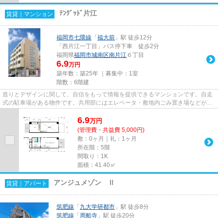
ﾃﾝｸﾞｯﾄﾞ片江
賃貸｜マンション
福岡市七隈線
「
福大前
」駅 徒歩12分
「西片江一丁目」バス停下車 徒歩2分
福岡県
福岡市城南区
南片江
６丁目
6.9
万円
築年数：築25年 ｜募集中：
1室
階数：6階建
造りとデザインに関して、自信をもって情報を提供できるマンションです。自走
式の駐車場がある物件です。共用部にはエレベータ・敷地内ごみ置き場などが備
わっておりとても充実してい...
6.9
万
円
(管理費・共益費 5,000円)
敷：0ヶ月｜礼：1ヶ月
所在階：5階
間取り：1K
面積：41.40㎡
アンジュメゾン Ⅱ
賃貸｜アパート
筑肥線
「
九大学研都市
」駅 徒歩8分
筑肥線
「
周船寺
」駅 徒歩20分