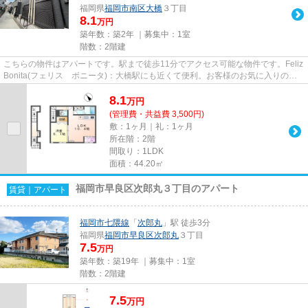
福岡県
福岡市南区
大橋
３丁目
8.1
万円
築年数：築2年 ｜募集中：
1室
階数：2階建
こちらの物件はアパートです。駅まで徒歩11分でアクセス可能な物件です。Feliz
Bonita(フェリス ボニータ)：大橋駅にも近くて便利。お客様のお気に入りの物
件をライズエステートから...
8.1
万
円
(管理費・共益費 3,500円)
敷：1ヶ月｜礼：1ヶ月
所在階：2階
間取り：1LDK
面積：44.20㎡
福岡市早良区次郎丸３丁目のアパート
賃貸｜アパート
福岡市七隈線
「
次郎丸
」駅 徒歩3分
福岡県
福岡市早良区
次郎丸
３丁目
7.5
万円
築年数：築19年 ｜募集中：
1室
階数：2階建
7.5
万
円