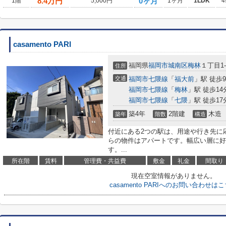
8.4
万円
0ヶ月
1階
5,000円
1ヶ月
1LDK
4
casamento PARI
福岡県
福岡市城南区
梅林
１丁目1-
住所
交通
福岡市七隈線
「
福大前
」駅 徒歩
福岡市七隈線
「
梅林
」駅 徒歩14
福岡市七隈線
「
七隈
」駅 徒歩17
築4年
2階建
木造
築年
階数
構造
付近にある2つの駅は、用途や行き先に
らの物件はアパートです。幅広い層に好
す。...
所在階
賃料
管理費・共益費
敷金
礼金
間取り
現在空室情報がありません。
casamento PARIへのお問い合わせは