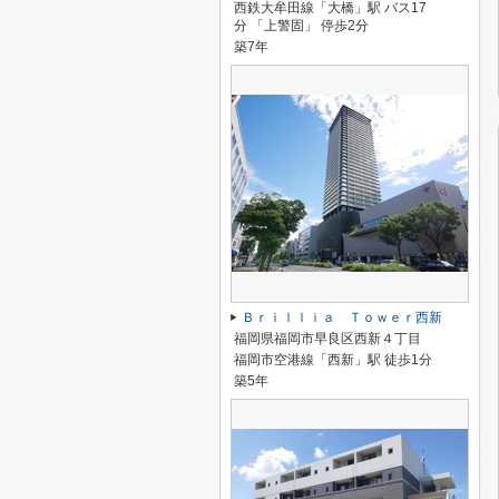
西鉄大牟田線「大橋」駅 バス17
分 「上警固」 停歩2分
築7年
Ｂｒｉｌｌｉａ Ｔｏｗｅｒ西新
福岡県福岡市早良区西新４丁目
福岡市空港線「西新」駅 徒歩1分
築5年