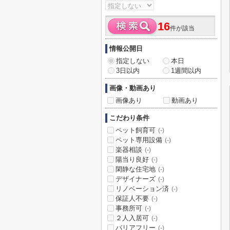
16
件が該当
情報公開日
指定しない
本日
3日以内
1週間以内
画像・動画あり
画像あり
動画あり
こだわり条件
ペット飼育可
(-)
ペット専用設備
(-)
楽器相談
(-)
陽当り良好
(-)
閑静な住宅地
(-)
デザイナーズ
(-)
リノベーション済
(-)
保証人不要
(-)
事務所可
(-)
２人入居可
(-)
バリアフリー
(-)