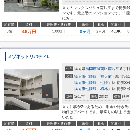
近くのマックスバリュ南片江まで徒歩4
ンです。最上階のマンションです。「龍
にお...
所在階
賃料
管理費・共益費
敷金
礼金
間取り
8.8
万円
0ヶ月
3階
5,000円
2ヶ月
4LDK
8
メゾネットリバティL
福岡県
福岡市城南区
南片江
６丁目2
住所
交通
福岡市七隈線
「
福大前
」駅 徒歩1
福岡市七隈線
「
七隈
」駅 徒歩22
福岡市七隈線
「
梅林
」駅 徒歩27
築17年
2階建
鉄筋
築年
階数
構造
近くに駅が2つあるため、用途や行き先
物件はアパートです。最寄りの駅まで徒
いただ...
所在階
賃料
管理費・共益費
敷金
礼金
間取り