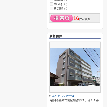
南向き
(-)
角部屋
(-)
16
件が該当
新着物件
エクセルシオール
福岡県福岡市南区警弥郷２丁目１１番
６