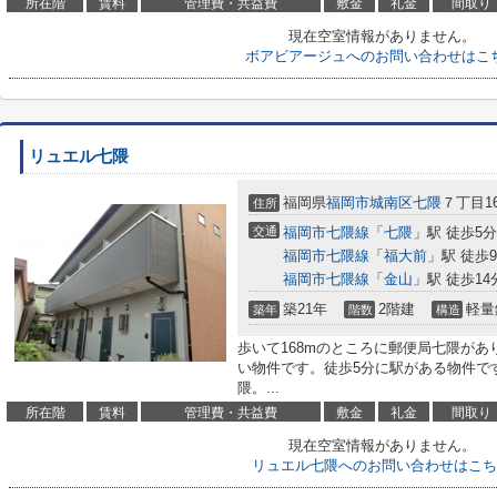
所在階
賃料
管理費・共益費
敷金
礼金
間取り
現在空室情報がありません。
ボアビアージュへのお問い合わせはこ
リュエル七隈
福岡県
福岡市城南区
七隈
７丁目16
住所
交通
福岡市七隈線
「
七隈
」駅 徒歩5分
福岡市七隈線
「
福大前
」駅 徒歩
福岡市七隈線
「
金山
」駅 徒歩14
築21年
2階建
軽量
築年
階数
構造
歩いて168mのところに郵便局七隈があ
い物件です。徒歩5分に駅がある物件で
隈。...
所在階
賃料
管理費・共益費
敷金
礼金
間取り
現在空室情報がありません。
リュエル七隈へのお問い合わせはこち