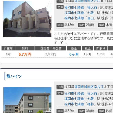
福岡県
福岡市城南区
片江
５丁目3-
住所
交通
福岡市七隈線
「
福大前
」駅 徒歩1
福岡市七隈線
「
七隈
」駅 徒歩14
福岡市七隈線
「
金山
」駅 徒歩19
築13年
2階建
木造
築年
階数
構造
こちらの物件はアパートです。行動範囲
らは徒歩10分に立地する物件です。気
ド・Y」...
所在階
賃料
管理費・共益費
敷金
礼金
間取り
5.7
万円
0ヶ月
1階
3,000円
1ヶ月
1LDK
4
龍ハイツ
福岡県
福岡市城南区
南片江
３丁目1
住所
交通
福岡市七隈線
「
福大前
」駅 徒歩2
福岡市七隈線
「
七隈
」駅 徒歩28
福岡市七隈線
「
梅林
」駅 徒歩32
築32年
3階建
鉄筋
築年
階数
構造