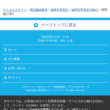
ライズエステート
>
周辺施設案内
>
福岡市早良区
>
福岡市早良区の銀行
>
福岡
銀行荒江
ページトップに戻る
営業時間:10:00～17:30
定休日:年末年始、GW、お盆
ホーム
会社概要
お問い合わせ
PCサイト
プライバシーポリシー
利用規約
｜アクセスマップ
｜
Copyright(c) 株式会社ライズエステート All rights reserved.
当サイトでは、お客様の当サイト利用状況把握、サービス向上検討を目的と
して、クッキー（Cookie）を使用しています。
詳しくは、当社の
「Cookieの取扱いについて」
をご確認ください。