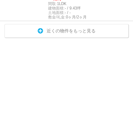
間取:
1LDK
建物面積:
- / 9.43坪
土地面積:
- / -
敷金/礼金:
0ヶ月/2ヶ月
近くの物件をもっと見る