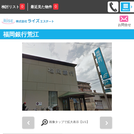
0
0
検討リスト
最近見た物件
お問合せ
福岡銀行荒江
前
次
画像タップで拡大表示【
1
/1】