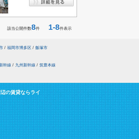
8
1-8
該当公開件数
件
件表示
市
/
福岡市博多区
/
飯塚市
新幹線
/
九州新幹線
/
筑豊本線
周辺の賃貸ならライ