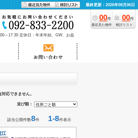
最終更新：2026年08月06日
00
00
件
件
最近見た物件
検討リスト
0～17:30
定休日：年末年始、GW、お盆
は対応できません。
並び順：
8
1-8
該当公開件数
件
件表示
荒江