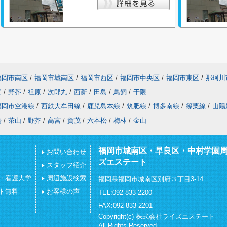
福岡市南区
/
福岡市城南区
/
福岡市西区
/
福岡市中央区
/
福岡市東区
/
那珂川
間
/
野芥
/
祖原
/
次郎丸
/
西新
/
田島
/
鳥飼
/
干隈
福岡市空港線
/
西鉄大牟田線
/
鹿児島本線
/
筑肥線
/
博多南線
/
篠栗線
/
山陽
橋
/
茶山
/
野芥
/
高宮
/
賀茂
/
六本松
/
梅林
/
金山
福岡市城南区・早良区・中村学園
お問い合わせ
ズエステート
スタッフ紹介
・看護大学
周辺施設検索
福岡県福岡市城南区別府３丁目3-14
ト無料
お客様の声
TEL:092-833-2200
FAX:092-833-2201
Copyright(c) 株式会社ライズエステート
All Rights Reserved.