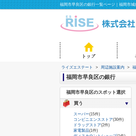
福岡市早良区の銀行一覧ページ｜福岡市城
ライズエステート
>
周辺施設案内
>
福岡市早良区の銀行
福岡市早良区のスポット選択
買う
スーパー
(15件)
コンビニエンスストア
(30件)
ドラッグストア
(2件)
家電製品
(1件)
ディスカウントショップ
(1件)