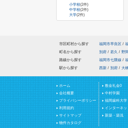
小学校
(2件)
中学校
(2件)
大学
(2件)
市区町村から探す
福岡市早良区
/
町名から探す
別府
/
若久
/
野
路線から探す
福岡市七隈線
/
駅から探す
西新
/
別府
/
大
ホーム
敷金礼金0
会社概要
中村学園
プライバシーポリシー
福岡歯科大学
利用規約
インターネッ
サイトマップ
新築・築浅
物件カタログ