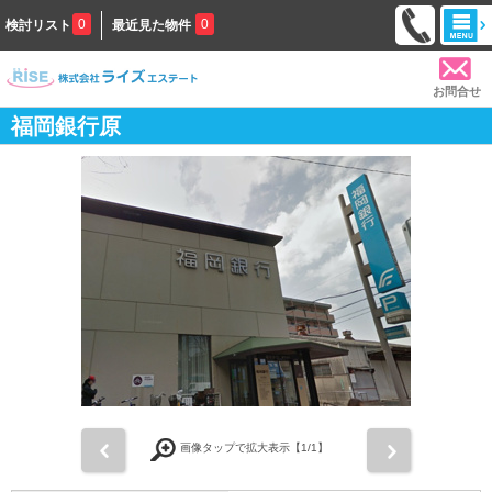
0
0
検討リスト
最近見た物件
お問合せ
福岡銀行原
前
次
画像タップで拡大表示【
1
/1】