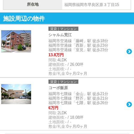
所在地
福岡県福岡市早良区原３丁目15
施設周辺の物件
賃貸｜マンション
シャルム荒江
福岡市空港線「藤崎」駅 徒歩18分
福岡市空港線「西新」駅 徒歩23分
福岡市空港線「室見」駅 徒歩23分
13.8万円
間取:
4LDK
建物面積:
- / 26.00坪
土地面積:
- / -
敷金/礼金:
0ヶ月/2ヶ月
賃貸｜マンション
コーポ飯原
福岡市七隈線「金山」駅 徒歩21分
福岡市七隈線「野芥」駅 徒歩21分
福岡市七隈線「七隈」駅 徒歩26分
6万円
間取:
2LDK
建物面積:
- / 18.08坪
土地面積:
- / -
敷金/礼金:
0ヶ月/0ヶ月