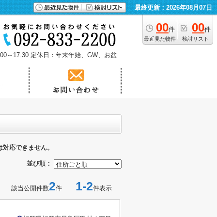
最終更新：2026年08月07日
00
00
件
件
最近見た物件
検討リスト
0～17:30
定休日：年末年始、GW、お盆
は対応できません。
並び順：
2
1-2
該当公開件数
件
件表示