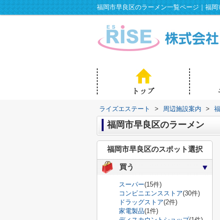
ライズエステート
>
周辺施設案内
>
福岡市早良区のラーメン
福岡市早良区のスポット選択
買う
スーパー
(15件)
コンビニエンスストア
(30件)
ドラッグストア
(2件)
家電製品
(1件)
ディスカウントショップ
(1件)