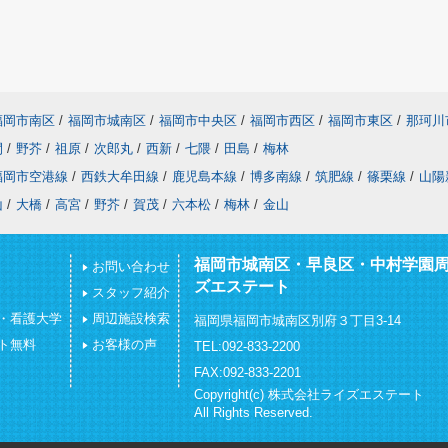
福岡市南区
/
福岡市城南区
/
福岡市中央区
/
福岡市西区
/
福岡市東区
/
那珂川
間
/
野芥
/
祖原
/
次郎丸
/
西新
/
七隈
/
田島
/
梅林
福岡市空港線
/
西鉄大牟田線
/
鹿児島本線
/
博多南線
/
筑肥線
/
篠栗線
/
山陽
山
/
大橋
/
高宮
/
野芥
/
賀茂
/
六本松
/
梅林
/
金山
福岡市城南区・早良区・中村学園
お問い合わせ
ズエステート
スタッフ紹介
・看護大学
周辺施設検索
福岡県福岡市城南区別府３丁目3-14
ト無料
お客様の声
TEL:092-833-2200
FAX:092-833-2201
Copyright(c) 株式会社ライズエステート
All Rights Reserved.