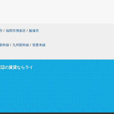
市
/
福岡市博多区
/
飯塚市
新幹線
/
九州新幹線
/
筑豊本線
周辺の賃貸ならライ