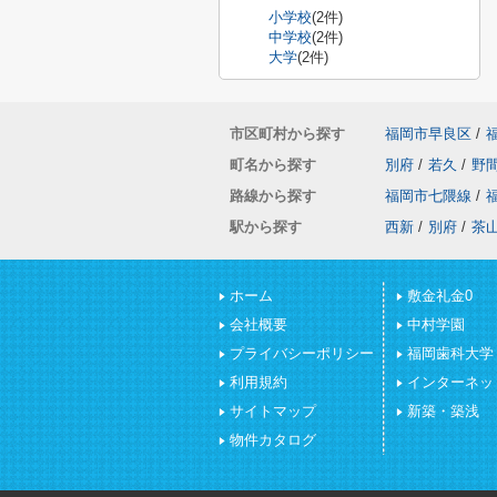
小学校
(2件)
中学校
(2件)
大学
(2件)
市区町村から探す
福岡市早良区
/
町名から探す
別府
/
若久
/
野
路線から探す
福岡市七隈線
/
駅から探す
西新
/
別府
/
茶
ホーム
敷金礼金0
会社概要
中村学園
プライバシーポリシー
福岡歯科大学
利用規約
インターネッ
サイトマップ
新築・築浅
物件カタログ