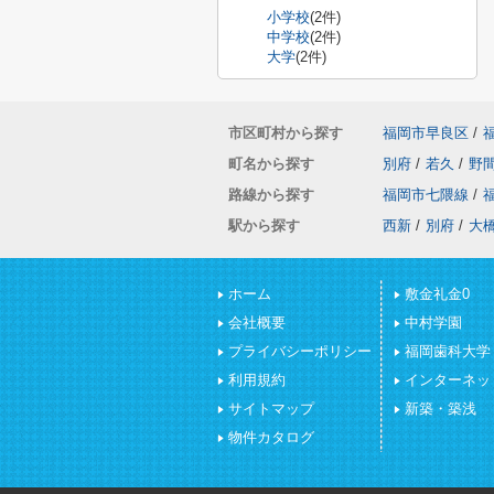
小学校
(2件)
中学校
(2件)
大学
(2件)
市区町村から探す
福岡市早良区
/
町名から探す
別府
/
若久
/
野
路線から探す
福岡市七隈線
/
駅から探す
西新
/
別府
/
大
ホーム
敷金礼金0
会社概要
中村学園
プライバシーポリシー
福岡歯科大学
利用規約
インターネッ
サイトマップ
新築・築浅
物件カタログ