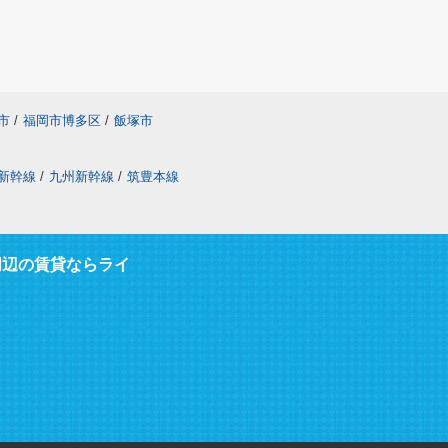
市
/
福岡市博多区
/
飯塚市
新幹線
/
九州新幹線
/
筑豊本線
周辺の賃貸ならライ