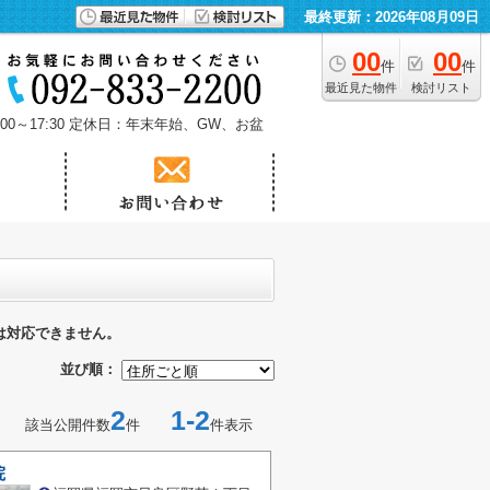
最終更新：2026年08月09日
00
00
件
件
最近見た物件
検討リスト
0～17:30
定休日：年末年始、GW、お盆
は対応できません。
並び順：
2
1-2
該当公開件数
件
件表示
院