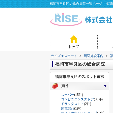
ライズエステート
>
周辺施設案内
>
福岡市早良区の総合病院
福岡市早良区のスポット選択
買う
スーパー
(15件)
コンビニエンスストア
(30件)
ドラッグストア
(2件)
家電製品
(1件)
ディスカウントショップ
(1件)